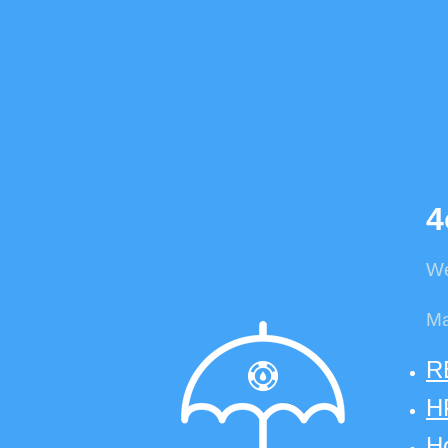
4
We
Ma
R
HP
Ho