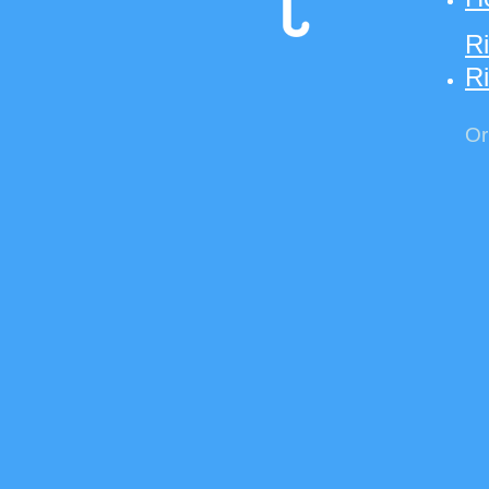
R
Ri
Or