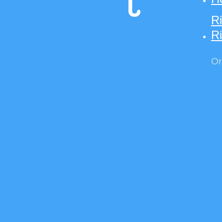
R
Ri
Or