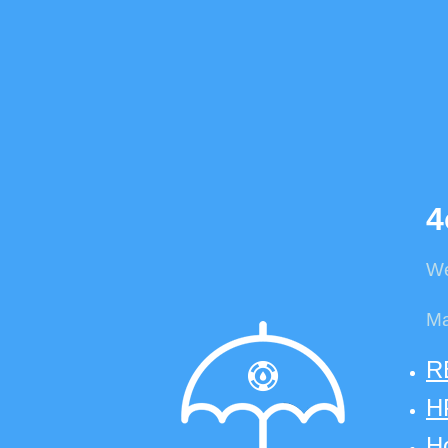
4
We
Ma
R
HP
Ho