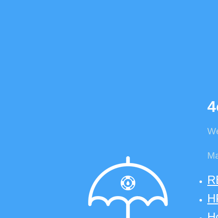
4
We
Ma
R
HP
Ho