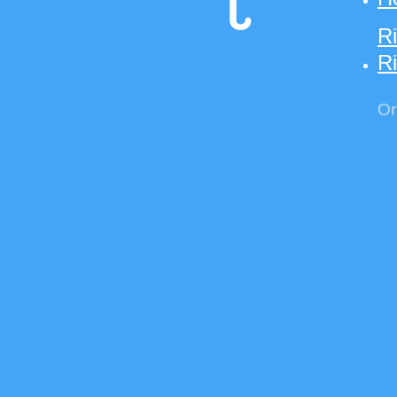
R
Ri
Or